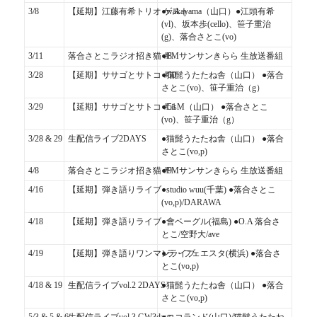
3/8
【延期】江藤有希トリオ ゲスト
●wakayama（山口）●江頭有希
(vl)、坂本歩(cello)、笹子重治
(g)、落合さとこ(vo)
3/11
落合さとこラジオ招き猫 #8
●FMサンサンきらら 生放送番組
3/28
【延期】ササゴとサトコ #50
●猫髭うたたね舎（山口） ●落合
さとこ(vo)、笹子重治（g）
3/29
【延期】ササゴとサトコ #51
●LisM（山口） ●落合さとこ
(vo)、笹子重治（g）
3/28 & 29
生配信ライブ2DAYS
●猫髭うたたね舎（山口） ●落合
さとこ(vo,p)
4/8
落合さとこラジオ招き猫 #9
●FMサンサンきらら 生放送番組
4/16
【延期】弾き語りライブ
●studio wuu(千葉) ●落合さとこ
(vo,p)/DARAWA
4/18
【延期】弾き語りライブ
●會ベーグル(福島) ●O.A 落合さ
とこ/空野大/ave
4/19
【延期】弾き語りワンマンライブ
●ラ・フェエスタ(横浜) ●落合さ
とこ(vo,p)
4/18 & 19
生配信ライブvol.2 2DAYS
●猫髭うたたね舎（山口） ●落合
さとこ(vo,p)