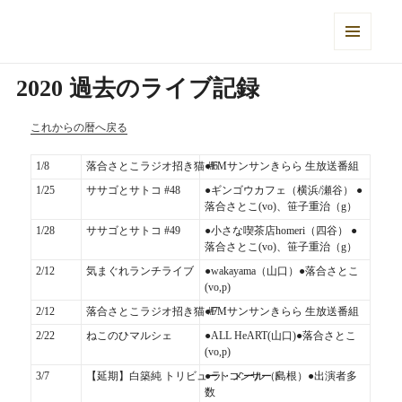
落合さとこ Official Web Site
メニュ
ーとウ
2020 過去のライブ記録
ィジェ
ット
これからの暦へ戻る
1/8
落合さとこラジオ招き猫 #6
●FMサンサンきらら 生放送番組
1/25
ササゴとサトコ #48
●ギンゴウカフェ（横浜/瀬谷） ●
落合さとこ(vo)、笹子重治（g）
1/28
ササゴとサトコ #49
●小さな喫茶店homeri（四谷） ●
落合さとこ(vo)、笹子重治（g）
2/12
気まぐれランチライブ
●wakayama（山口）●落合さとこ
(vo,p)
2/12
落合さとこラジオ招き猫 #7
●FMサンサンきらら 生放送番組
2/22
ねこのひマルシェ
●ALL HeART(山口)●落合さとこ
(vo,p)
3/7
【延期】白築純 トリビュートコンサート
●ラ・メール（島根）●出演者多
数