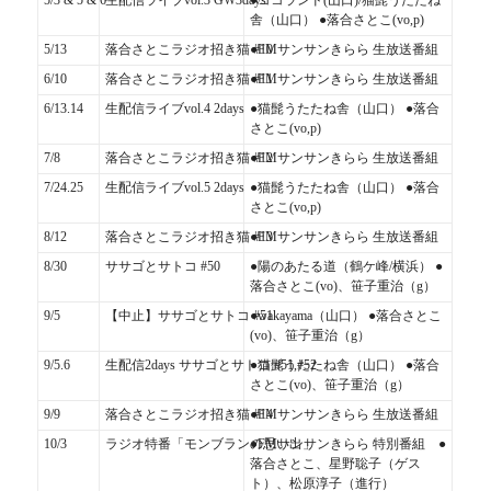
5/3 & 5 & 6
生配信ライブvol.3 GW3days
●ココランド(山口)/猫髭うたたね
舎（山口） ●落合さとこ(vo,p)
5/13
落合さとこラジオ招き猫 #10
●FMサンサンきらら 生放送番組
6/10
落合さとこラジオ招き猫 #11
●FMサンサンきらら 生放送番組
6/13.14
生配信ライブvol.4 2days
●猫髭うたたね舎（山口） ●落合
さとこ(vo,p)
7/8
落合さとこラジオ招き猫 #12
●FMサンサンきらら 生放送番組
7/24.25
生配信ライブvol.5 2days
●猫髭うたたね舎（山口） ●落合
さとこ(vo,p)
8/12
落合さとこラジオ招き猫 #13
●FMサンサンきらら 生放送番組
8/30
ササゴとサトコ #50
●陽のあたる道（鶴ケ峰/横浜） ●
落合さとこ(vo)、笹子重治（g）
9/5
【中止】ササゴとサトコ #51
●wakayama（山口） ●落合さとこ
(vo)、笹子重治（g）
9/5.6
生配信2days ササゴとサトコ #51,#52
●猫髭うたたね舎（山口） ●落合
さとこ(vo)、笹子重治（g）
9/9
落合さとこラジオ招き猫 #14
●FMサンサンきらら 生放送番組
10/3
ラジオ特番「モンブランの思い出」
●FMサンサンきらら 特別番組 ●
落合さとこ、星野聡子（ゲス
ト）、松原淳子（進行）