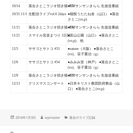
10/14
落合さとこラジオ招き猫 #15
●FMサンサンきらら 生放送番組
10/31.11/1
生配信ライブvol.6 2days
●猫髭うたたね舎（山口） ●落合
さとこ(vo,p)
11/11
落合さとこラジオ招き猫 #16
●FMサンサンきらら 生放送番組
11/21
スマイル音楽まつり 1日目
●若山公園（山口） ●落合さとこ
(vo,p)、他
12/5
ササゴとサトコ #53
●satone（大阪） ●落合さとこ
(vo)、笹子重治（g）
12/6
ササゴとサトコ #54
●みみみ堂（神戸） ●落合さとこ
(vo)、笹子重治（g）
12/9
落合さとこラジオ招き猫 #17
●FMサンサンきらら 生放送番組
12/13
クリスマスコンサート
●日本キリスト教団防府教会（山
口） ●落合さとこ(vo,p)
投
作
カ
2016年1月3日
wpmaster
過去のライブ記録
稿
成
テ
日:
者
ゴ
投
リ