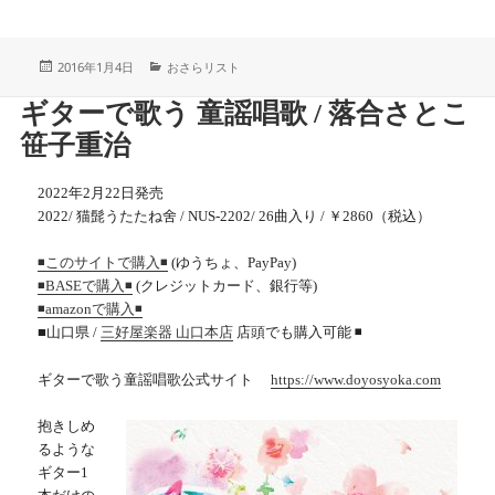
投
カ
2016年1月4日
おさらリスト
稿
テ
日:
ゴ
ギターで歌う 童謡唱歌 / 落合さとこ
リ
ー
笹子重治
2022年2月22日発売
2022/ 猫髭うたたね舍 / NUS-2202/ 26曲入り / ￥2860（税込）
(ゆうちょ、PayPay)
◾️このサイトで購入◾️
(クレジットカード、銀行等)
◾️
BASEで購入
◾️
◾️
amazonで購入
◾️
■山口県 /
店頭でも購入可能 ◾️
三好屋楽器 山口本店
ギターで歌う童謡唱歌公式サイト
https://www.doyosyoka.com
抱きしめ
るような
ギター1