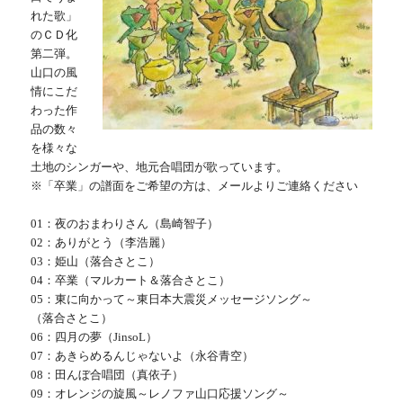
れた歌」
のＣＤ化
第二弾。
山口の風
情にこだ
わった作
品の数々
を様々な
土地のシンガーや、地元合唱団が歌っています。
※「卒業」の譜面をご希望の方は、メールよりご連絡ください
01：夜のおまわりさん（島崎智子）
02：ありがとう（李浩麗）
03：姫山（落合さとこ）
04：卒業（マルカート＆落合さとこ）
05：東に向かって～東日本大震災メッセージソング～
（落合さとこ）
06：四月の夢（JinsoL）
07：あきらめるんじゃないよ（永谷青空）
08：田んぼ合唱団（真依子）
09：オレンジの旋風～レノファ山口応援ソング～