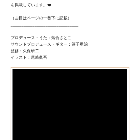
を掲載しています。❤️
（曲目はページの一番下に記載）
_______________________________
プロデュース・うた：落合さとこ
サウンドプロデュース・ギター：笹子重治
監修：久保研二
イラスト：尾崎眞吾