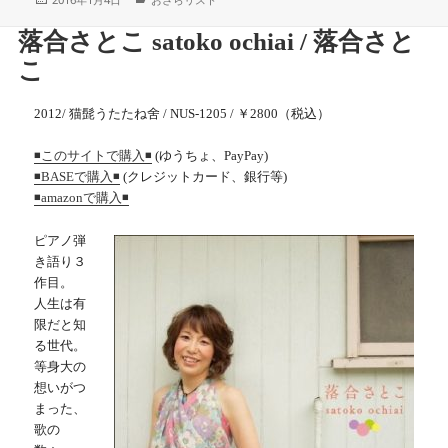
稿
テ
日:
ゴ
落合さとこ satoko ochiai / 落合さと
リ
ー
こ
2012/ 猫髭うたたね舍 / NUS-1205 / ￥2800（税込）
(ゆうちょ、PayPay)
◾️このサイトで購入◾️
(クレジットカード、銀行等)
◾️BASEで購入◾️
◾️
amazonで購入◾️
ピアノ弾
き語り３
作目。
人生は有
限だと知
る世代。
等身大の
想いがつ
まった、
歌の