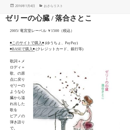
投
カ
2016年1月4日
おさらリスト
稿
テ
日:
ゴ
ゼリーの心臓 / 落合さとこ
リ
ー
2005/ 竜宮堂レーベル ￥1500（税込）
(ゆうちょ、PayPay)
◾️このサイトで購入◾️
(クレジットカード、銀行等)
◾️BASEで購入◾️
歌詞＋メ
ロディ＝
歌、の原
点に戻り
ゼリーの
ような心
臓から溢
れ出した
歌を
ピアノの
弾き語り
で。