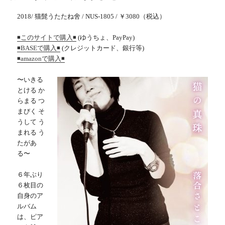
ー
2018/ 猫髭うたたね舍 / NUS-1805 / ￥3080（税込）
(ゆうちょ、PayPay)
◾️このサイトで購入◾️
(クレジットカード、銀行等)
◾️BASEで購入◾️
◾️amazonで購入◾️
〜いきる
とける か
らまる つ
まびく そ
うして う
まれる う
たがあ
る〜
６年ぶり
６枚目の
自身のア
ルバム
は、ピア