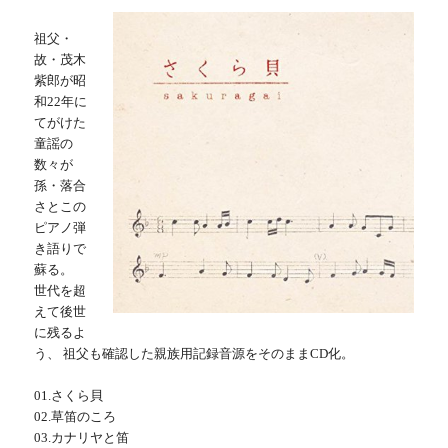
祖父・
故・茂木
紫郎が昭
和22年に
てがけた
童謡の
数々が
孫・落合
さとこの
ピアノ弾
き語りで
蘇る。
世代を超
えて後世
に残るよ
う、 祖父も確認した親族用記録音源をそのままCD化。
01.さくら貝
02.草笛のころ
03.カナリヤと笛