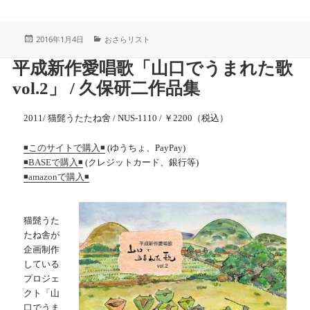
投
カ
2016年1月4日
おさらリスト
稿
テ
日:
ゴ
平成新作愛唱歌「山口でうまれた歌
リ
ー
vol.2」 / 久保研二作品集
2011/ 猫髭うたたね舍 / NUS-1110 / ￥2200（税込）
(ゆうちょ、PayPay)
◾️このサイトで購入◾️
(クレジットカード、銀行等)
◾️BASEで購入◾️
◾️
amazonで購入
◾️
猫髭うた
たね舎が
企画制作
している
プロジェ
クト「山
口でうま