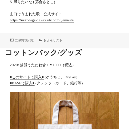
6. 帰りたいな ( 落合さとこ)
山口でうまれた歌 公式サイト
https://nekohige23.wixsite.com/yamauta
投
カ
2020年3月3日
おさらリスト
稿
テ
日:
ゴ
コットンバック/グッズ
リ
ー
2020/ 猫髭うたたね舍 / ￥1000（税込）
(ゆうちょ、PayPay)
◾️このサイトで購入◾️
(クレジットカード、銀行等)
◾️BASEで購入◾️