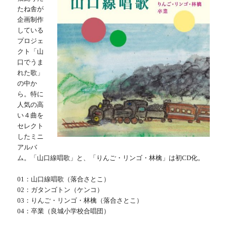
たね舎が
企画制作
している
プロジェ
クト「山
口でうま
れた歌」
の中か
ら。特に
人気の高
い４曲を
セレクト
したミニ
アルバ
ム。「山口線唱歌」と、「りんご・リンゴ・林檎」は初CD化。
01：山口線唱歌（落合さとこ）
02：ガタンゴトン（ケンコ）
03：りんご・リンゴ・林檎（落合さとこ）
04：卒業（良城小学校合唱団）