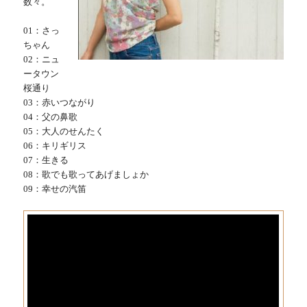
数々。
01：さっ
ちゃん
02：ニュ
ータウン
桜通り
03：赤いつながり
04：父の鼻歌
05：大人のせんたく
06：キリギリス
07：生きる
08：歌でも歌ってあげましょか
09：幸せの汽笛