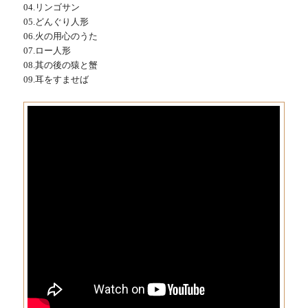
04.リンゴサン
05.どんぐり人形
06.火の用心のうた
07.ロー人形
08.其の後の猿と蟹
09.耳をすませば