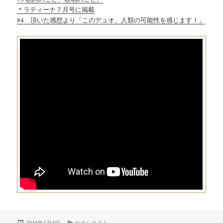
＊ラティーナ７月号に掲載
#4 頂いた感想より「このデュオ、人類の可能性を感じます！」
投
カ
2016年1月4日
おさらリスト