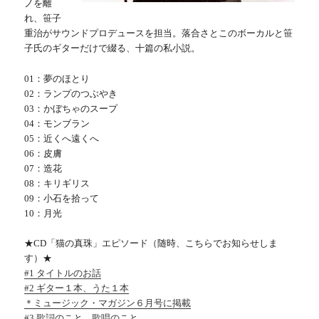
ノを離
れ、笹子
重治がサウンドプロデュースを担当。落合さとこのボーカルと笹
子氏のギターだけで綴る、十篇の私小説。
01：夢のほとり
02：ランプのつぶやき
03：かぼちゃのスープ
04：モンブラン
05：近くへ遠くへ
06：皮膚
07：造花
08：キリギリス
09：小石を拾って
10：月光
★CD「猫の真珠」エピソード（随時、こちらでお知らせしま
す）★
#1 タイトルのお話
#2 ギター１本、うた１本
＊ミュージック・マガジン６月号に掲載
#3 歌詞のこと、歌唱のこと。