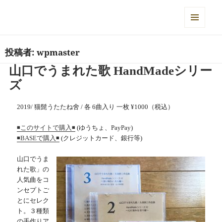
落合さとこ Official Web Site
メニュ
ーとウ
ィジェ
投稿者:
wpmaster
ット
山口でうまれた歌 HandMadeシリー
ズ
2019/ 猫髭うたたね舍 / 各 6曲入り 一枚 ¥1000（税込）
(ゆうちょ、PayPay)
◾️このサイトで購入◾️
(クレジットカード、銀行等)
◾️BASEで購入◾️
山口でうま
れた歌」の
人気曲をコ
ンセプトご
とにセレク
ト。３種類
の手作りア