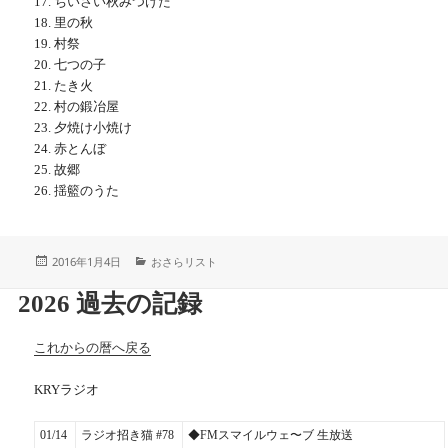
17. ちいさい秋みつけた
18. 里の秋
19. 村祭
20. 七つの子
21. たき火
22. 村の鍛冶屋
23. 夕焼け小焼け
24. 赤とんぼ
25. 故郷
26. 揺籃のうた
投
カ
2016年1月4日
おさらリスト
稿
テ
日:
ゴ
2026 過去の記録
リ
ー
これからの暦へ戻る
KRYラジオ
01/14
ラジオ招き猫 #78
◆FMスマイルウェ〜ブ 生放送