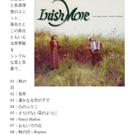
と良原理
恵のユニ
ット。
落合さと
この原点
ともいえ
る世界観
を
シンプル
な音と言
葉で。
01：秋の
日
02：笹舟
03：遙かなる空の下で
04：心のふりこ
05：さりげない花のように
06：Fancy Ballon
07：おもいでの丘
08：秋の日～Reprise