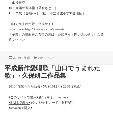
（永谷青空）
10：太陽の五本指（落合さとこ）
11：卒業（合唱ver.）（山口市立良城小学校合唱団）
山口でうまれた歌 公式サイト
https://nekohige23.wixsite.com/yamauta
「卒業」の譜面をご希望の方は、公式サイト問い合わせよりご連
絡ください
投
カ
2016年1月4日
おさらリスト
稿
テ
日:
ゴ
平成新作愛唱歌「山口でうまれた
リ
ー
歌」 / 久保研二作品集
2010/ 猫髭うたたね舍 / NUS-1012 / ￥2200（税込）
(ゆうちょ、PayPay)
◾️このサイトで購入◾️
(クレジットカード、銀行等)
◾️BASEで購入◾️
◾️
amazonで購入
◾️