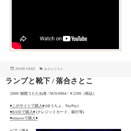
投
カ
2016年1月4日
おさらリスト
稿
テ
日:
ゴ
ランプと靴下 / 落合さとこ
リ
ー
2009/ 猫髭うたたね舍 / NUS-0904 / ￥2200（税込）
(ゆうちょ、PayPay)
◾️このサイトで購入◾️
(クレジットカード、銀行等)
◾️BASEで購入◾️
◾️amazonで購入◾️
ピアノ弾き