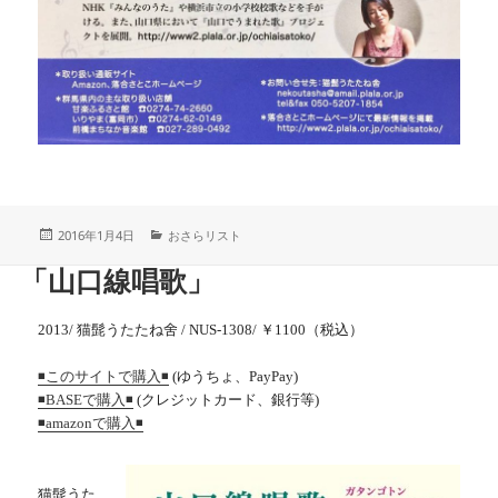
投
カ
2016年1月4日
おさらリスト
稿
テ
日:
ゴ
「山口線唱歌」
リ
ー
2013/ 猫髭うたたね舍 / NUS-1308/ ￥1100（税込）
(ゆうちょ、PayPay)
◾️このサイトで購入◾️
(クレジットカード、銀行等)
◾️BASEで購入◾️
◾️
amazonで購入
◾️
猫髭うた