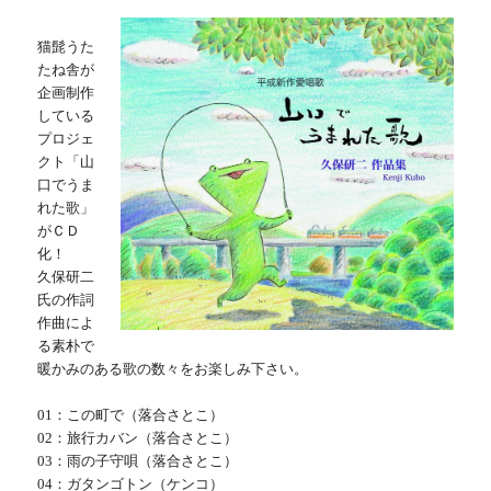
猫髭うた
たね舎が
企画制作
している
プロジェ
クト「山
口でうま
れた歌」
がＣＤ
化！
久保研二
氏の作詞
作曲によ
る素朴で
暖かみのある歌の数々をお楽しみ下さい。
01：この町で（落合さとこ）
02：旅行カバン（落合さとこ）
03：雨の子守唄（落合さとこ）
04：ガタンゴトン（ケンコ）