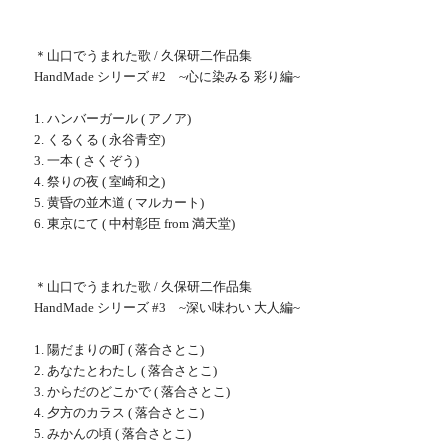
＊山口でうまれた歌 / 久保研二作品集
HandMade シリーズ #2 ~心に染みる 彩り編~
1. ハンバーガール ( アノア)
2. くるくる ( 永谷青空)
3. 一本 ( さくぞう)
4. 祭りの夜 ( 室崎和之)
5. 黄昏の並木道 ( マルカート)
6. 東京にて ( 中村彰臣 from 満天堂)
＊山口でうまれた歌 / 久保研二作品集
HandMade シリーズ #3 ~深い味わい 大人編~
1. 陽だまりの町 ( 落合さとこ)
2. あなたとわたし ( 落合さとこ)
3. からだのどこかで ( 落合さとこ)
4. 夕方のカラス ( 落合さとこ)
5. みかんの頃 ( 落合さとこ)