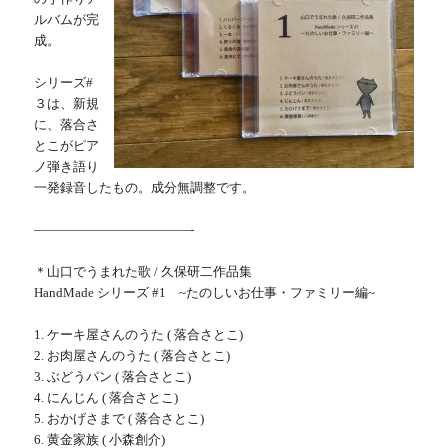
ルバムが完
成。
シリーズ#
３は、新規
に、落合さ
とこがピア
ノ弾き語り
一発録音したもの。成分無調整です。
————————————-
＊山口でうまれた歌 / 久保研二作品集
HandMade シリーズ #1 ~たのしいお仕事・ファミリー編~
1. ケーキ屋さんのうた ( 落合さとこ)
2. お肉屋さんのうた ( 落合さとこ)
3. ぶどうパン ( 落合さとこ)
4. にんじん ( 落合さとこ)
5. おかげさまで ( 落合さとこ)
6. 黄金家族 ( 小森創介)