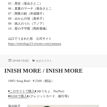
05：歴史（落合さとこ）
06：真夏のマーチ（落合さとこ
07：闇夜の釦（井波陽子）
08：みかんの頃（真依子）
09：病人のうた（アノア）
10：星の子守唄（岡村香織）
山口でうまれた歌 公式サイト
https://nekohige23.wixsite.com/yamauta
投
カ
2016年1月4日
おさらリスト
稿
テ
日:
ゴ
INISH MORE / INISH MORE
リ
ー
1995/ Song Bird / ￥2500（税込）
(ゆうちょ、PayPay)
◾️このサイトで購入◾️
(クレジットカード、銀行等)
◾️BASEで購入◾️
落合聡子