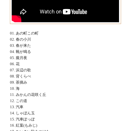
01. あの町この町
02. 春の小川
03. 春が来た
04. 靴が鳴る
05. 朧月夜
06. 花
07. 浜辺の歌
08. 背くらべ
09. 茶摘み
10. 海
11. みかんの花咲く丘
12. この道
13. 汽車
14. しゃぼん玉
15. 汽車ぽっぽ
16. 紅葉(もみじ)