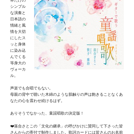
本だけの
シンプル
な演奏と
日本語の
情緒と風
情を大切
にしたス
ッと身体
に染み込
んでくる
等身大の
ヴォーカ
ル。
声楽でも合唱でもない。
母親の背中で聴いた木綿のような肌触りの声は飽きることなくあ
なたの心を震わせ続けるはず。
ありそうでなかった、童謡唱歌の決定版！
❤️落合さとこの「文化の継承」の呼びかけに賛同して下さった皆
さんからの寄付で制作しました。歌詞カードには皆さんのお名前