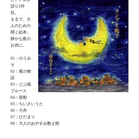
語り2作
目。
まるで、大
人のための
聞く絵本。
静かな夜の
お供に。
01：のうみ
そ
02：夜の物
語
03：どぶ猫
ブルース
04：鼓動
05：ちいさいうた
06：小舟
07：ひだまり
08：大人のおやすみ数え唄