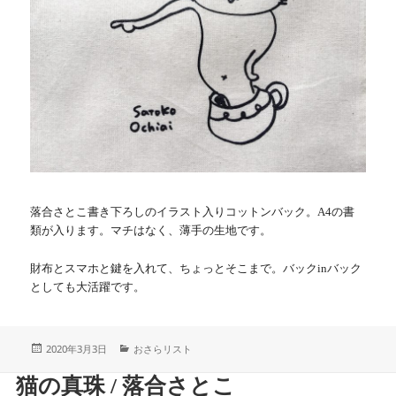
落合さとこ書き下ろしのイラスト入りコットンバック。A4の書
類が入ります。マチはなく、薄手の生地です。
財布とスマホと鍵を入れて、ちょっとそこまで。バックinバック
としても大活躍です。
投
カ
2020年3月3日
おさらリスト
稿
テ
日:
ゴ
猫の真珠 / 落合さとこ
リ