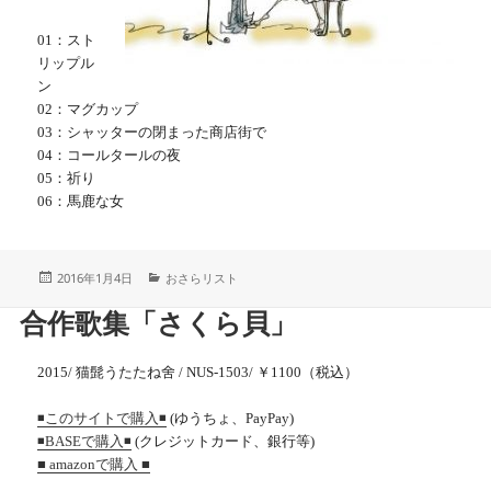
01：スト
リップル
ン
02：マグカップ
03：シャッターの閉まった商店街で
04：コールタールの夜
05：祈り
06：馬鹿な女
投
カ
2016年1月4日
おさらリスト
稿
テ
日:
ゴ
合作歌集「さくら貝」
リ
ー
2015/ 猫髭うたたね舍 / NUS-1503/ ￥1100（税込）
(ゆうちょ、PayPay)
◾️このサイトで購入◾️
(クレジットカード、銀行等)
◾️BASEで購入◾️
■ amazonで購入 ■