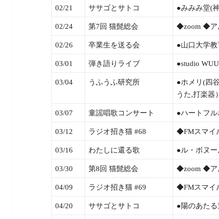
02/21
ササゴとサトコ
●みみみ堂(神戸
02/24
第7回 猫髭総会
◆zoom 
02/26
卒業生を送る会
●山口大学教
03/01
弾き語りライブ
●studio 
03/04
うふうふ研究所
●ホメリ(四谷
うた,打楽器
03/07
童謡唱歌コンサート
●ハートフルポ
03/12
ラジオ招き猫 #68
◆FMスマイ
03/16
わたしに還る歌
●ル・ボヌール
03/30
第8回 猫髭総会
◆zoom 
04/09
ラジオ招き猫 #69
◆FMスマイ
04/20
ササゴとサトコ
●陽のあたる道