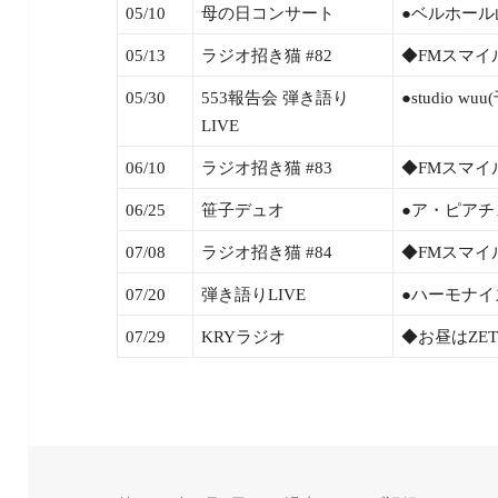
05/10
母の日コンサート
●ベルホール山
05/13
ラジオ招き猫 #82
◆FMスマイ
05/30
553報告会 弾き語り
●studio wu
LIVE
06/10
ラジオ招き猫 #83
◆FMスマイ
06/25
笹子デュオ
●ア・ピアチェ
07/08
ラジオ招き猫 #84
◆FMスマイ
07/20
弾き語りLIVE
●ハーモナイズ
07/29
KRYラジオ
◆お昼はZET