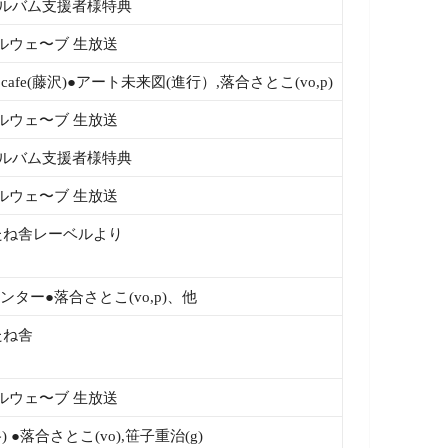
◆アルバム支援者様特典
ルウェ〜ブ 生放送
me cafe(藤沢)●アート未来図(進行）,落合さとこ(vo,p)
ルウェ〜ブ 生放送
◆アルバム支援者様特典
ルウェ〜ブ 生放送
たね舎レーベルより
ンター●落合さとこ(vo,p)、他
たね舎
ルウェ〜ブ 生放送
 ●落合さとこ(vo),笹子重治(g)