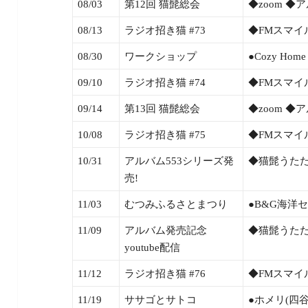
08/03
第12回 猫髭総会
◆zoom 
08/13
ラジオ招き猫 #73
◆FMスマイ
08/30
ワークショップ
●Cozy Ho
09/10
ラジオ招き猫 #74
◆FMスマイ
09/14
第13回 猫髭総会
◆zoom 
10/08
ラジオ招き猫 #75
◆FMスマイ
10/31
アルバム553シリーズ発
◆猫髭うた
売!
11/03
むつみふるさとまつり
●B&G海洋セ
11/09
アルバム発売記念
◆猫髭うた
youtube配信
11/12
ラジオ招き猫 #76
◆FMスマイ
11/19
ササゴとサトコ
●ホメリ(四谷)