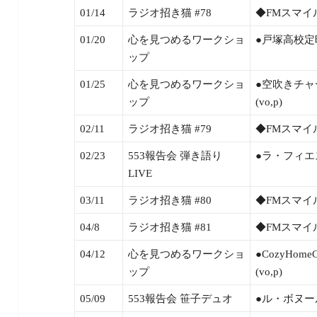
01/14
ラジオ招き猫 #78
◆FMスマイ
01/20
心を見つめるワークショ
●戸塚高校定時
ップ
01/25
心を見つめるワークショ
●空吹きチャ
ップ
(vo,p)
02/11
ラジオ招き猫 #79
◆FMスマイ
02/23
553報告会 弾き語り
●ラ・フィエス
LIVE
03/11
ラジオ招き猫 #80
◆FMスマイ
04/8
ラジオ招き猫 #81
◆FMスマイ
04/12
心を見つめるワークショ
●CozyHom
ップ
(vo,p)
05/09
553報告会 笹子デュオ
●ル・ボヌール