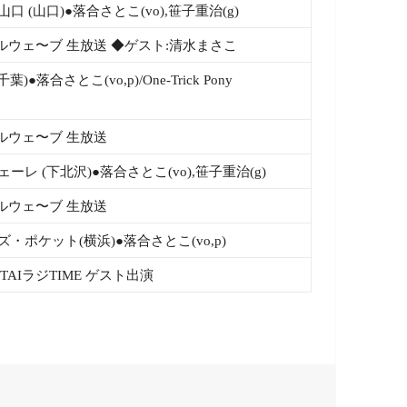
口 (山口)●落合さとこ(vo),笹子重治(g)
ルウェ〜ブ 生放送 ◆ゲスト:清水まさこ
u(千葉)●落合さとこ(vo,p)/One-Trick Pony
ルウェ〜ブ 生放送
ーレ (下北沢)●落合さとこ(vo),笹子重治(g)
ルウェ〜ブ 生放送
・ポケット(横浜)●落合さとこ(vo,p)
TAIラジTIME ゲスト出演