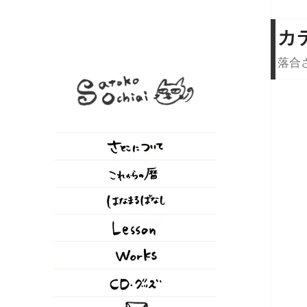
カ
落合さとこ Official Web
落合
シンガーソングライター / 作
Site
詞、作曲、歌唱、朗読、ナレー
ション