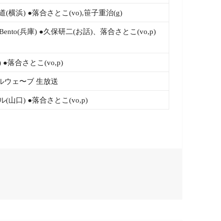
(横浜) ●落合さとこ(vo),笹子重治(g)
age Bento(兵庫) ●久保研二(お話)、落合さとこ(vo,p)
阪) ●落合さとこ(vo,p)
ルウェ〜ブ 生放送
(山口) ●落合さとこ(vo,p)