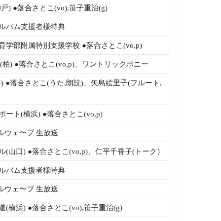
) ●落合さとこ(vo),笹子重治(g)
◆アルバム支援者様特典
育学部附属特別支援学校 ●落合さとこ(vo,p)
WUU(柏) ●落合さとこ(vo,p)、ワントリックポニー
) ●落合さとこ(うた,朗読)、矢島絵里子(フルート,
）
ート(横浜) ●落合さとこ(vo,p)
ルウェ〜ブ 生放送
(山口) ●落合さとこ(vo,p)、仁平千香子(トーク）
◆アルバム支援者様特典
ルウェ〜ブ 生放送
(横浜) ●落合さとこ(vo),笹子重治(g)