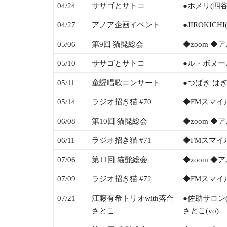
04/24
ササゴとサトコ
●ホメリ(四谷)
04/27
アノア企画イベント
●JIROKICH
05/06
第9回 猫髭総会
◆zoom 
05/10
ササゴとサトコ
●ル・ボヌール
05/11
童謡唱歌コンサート
●つばき はぎ(
05/14
ラジオ招き猫 #70
◆FMスマイ
06/08
第10回 猫髭総会
◆zoom 
06/11
ラジオ招き猫 #71
◆FMスマイ
07/06
第11回 猫髭総会
◆zoom 
07/09
ラジオ招き猫 #72
◆FMスマイ
07/21
江藤有希トリオwith落合
●佐助サロン(鎌
さとこ
さとこ(vo)