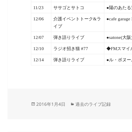
11/23
ササゴとサトコ
●陽のあたる道
12/06
介護イベントトーク&ラ
●cafe gar
イブ
12/07
弾き語りライブ
●satone(大
12/10
ラジオ招き猫 #77
◆FMスマイ
12/14
弾き語りライブ
●ル・ボヌール
投
カ
2016年1月4日
過去のライブ記録
稿
テ
日:
ゴ
リ
ー