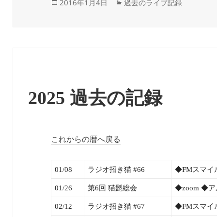
投
カ
2016年1月4日
過去のライブ記録
稿
テ
日:
ゴ
リ
ー
2025 過去の記録
これからの暦へ戻る
01/08
ラジオ招き猫 #66
◆FMスマイ
01/26
第6回 猫髭総会
◆zoom 
02/12
ラジオ招き猫 #67
◆FMスマイ