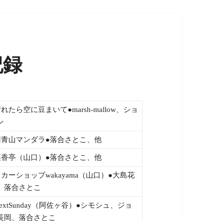
記録
晴れたら空に豆まいて●marsh-mallow、ショ
ン
南青山マンダラ●落合さとこ、他
菜香亭（山口）●落合さとこ、他
リカーショップwakayama（山口）●大島花
、落合さとこ
NextSunday（阿佐ヶ谷）●シモシュ、ジョ
長岡、落合さとこ