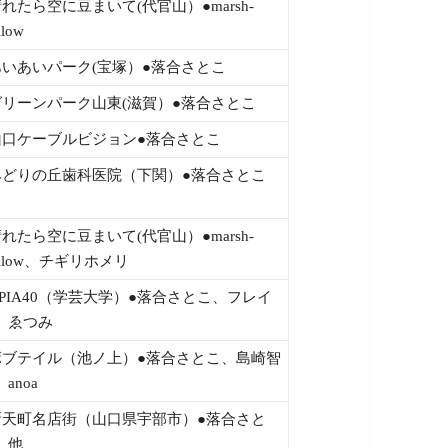
晴れたら空に豆まいて(代官山）●marsh-
llow
あいあいパーク(宝塚）●落合さとこ
グリーンパーク山東(滋賀）●落合さとこ
山口ケーブルビジョン●落合さとこ
みどりの丘歯科医院（下関）●落合さとこ
晴れたら空に豆まいて(代官山）●marsh-
allow、チギリホメリ
APIA40（学芸大学）●落合さとこ、フレイ
、ゑつみ
ボブテイル（池ノ上）●落合さとこ、島崎智
anoa
新天町名店街（山口県宇部市）●落合さと
、他