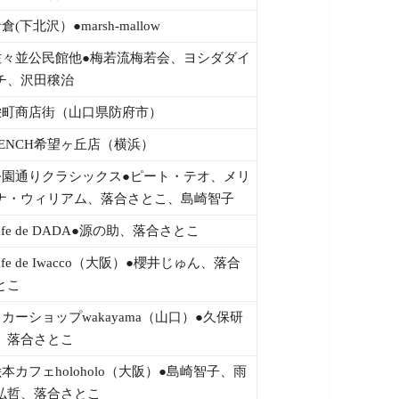
倉(下北沢）●marsh-mallow
佐々並公民館他●梅若流梅若会、ヨシダダイ
チ、沢田穣治
栄町商店街（山口県防府市）
BENCH希望ヶ丘店（横浜）
公園通りクラシックス●ピート・テオ、メリ
ナ・ウィリアム、落合さとこ、島崎智子
afe de DADA●源の助、落合さとこ
afe de Iwacco（大阪）●櫻井じゅん、落合
とこ
リカーショップwakayama（山口）●久保研
、落合さとこ
絵本カフェholoholo（大阪）●島崎智子、雨
弘哲、落合さとこ