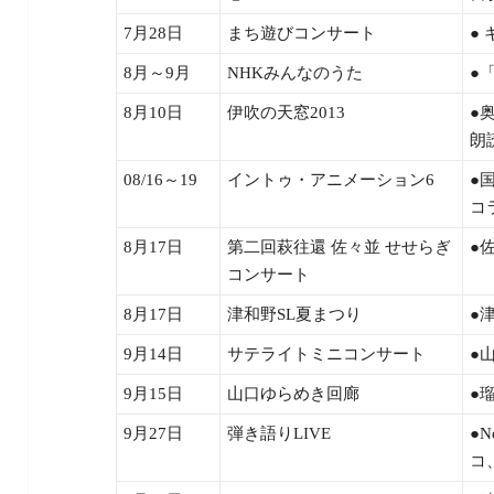
7月28日
まち遊びコンサート
●
8月～9月
NHKみんなのうた
●
8月10日
伊吹の天窓2013
●
朗
08/16～19
イントゥ・アニメーション6
●
コ
8月17日
第二回萩往還 佐々並 せせらぎ
●
コンサート
8月17日
津和野SL夏まつり
●
9月14日
サテライトミニコンサート
●
9月15日
山口ゆらめき回廊
●
9月27日
弾き語りLIVE
●
コ