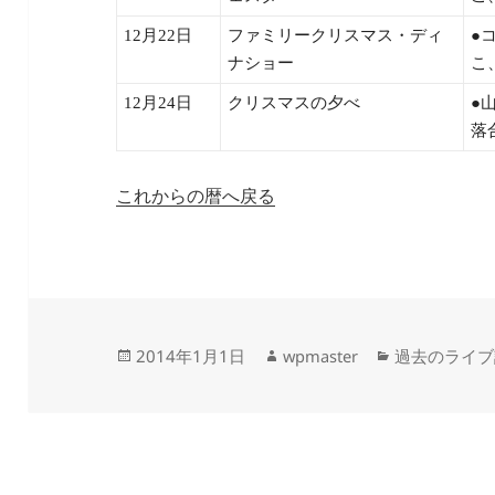
12月22日
ファミリークリスマス・ディ
●
ナショー
こ
12月24日
クリスマスの夕べ
●
落
これからの暦へ戻る
投
作
カ
2014年1月1日
wpmaster
過去のライブ
稿
成
テ
日:
者
ゴ
リ
ー