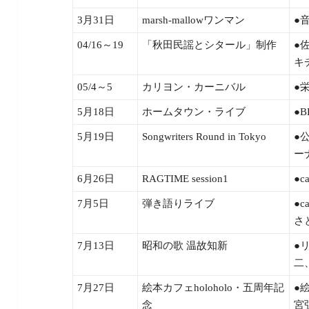
3月31日
marsh-mallowワンマン
●音
04/16～19
「秋田民謡とシタール」制作
●
キ
05/4～5
カリヨン・カーニバル
●
5月18日
ホームタウン・ライブ
●
5月19日
Songwriters Round in Tokyo
●
ー
6月26日
RAGTIME session1
●c
7月5日
弾き語りライブ
●c
さ
7月13日
昭和の歌 温故知新
●
二
7月27日
絵本カフェholoholo・五周年記
●
念
宮