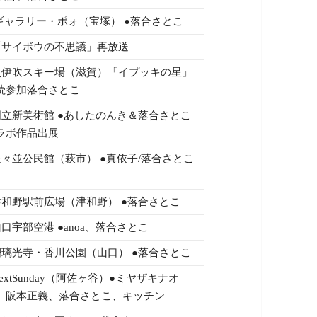
 ギャラリー・ポォ（宝塚） ●落合さとこ
「サイボウの不思議」再放送
奥伊吹スキー場（滋賀）「イプッキの星」
読参加落合さとこ
国立新美術館 ●あしたのんき＆落合さとこ
ラボ作品出展
佐々並公民館（萩市） ●真依子/落合さとこ
津和野駅前広場（津和野） ●落合さとこ
山口宇部空港 ●anoa、落合さとこ
瑠璃光寺・香川公園（山口） ●落合さとこ
NextSunday（阿佐ヶ谷）●ミヤザキナオ
、阪本正義、落合さとこ、キッチン