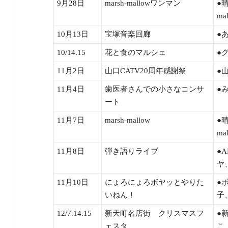
9月28日
marsh-mallowワンマン
●
ma
10月13日
宝塚音楽回廊
●
10/14.15
花と食のマルシェ
●
11月2日
山口CATV20周年感謝祭
●
11月4日
歯医者さんでの小さなコンサ
●
ート
11月7日
marsh-mallow
●
m
11月8日
弾き語りライブ
●
ヤ
11月10日
にょろにょろボヤッとやりた
●
いねん！
子、
12/7.14.15
新天町名店街 クリスマスフ
●
ェスタ
こ