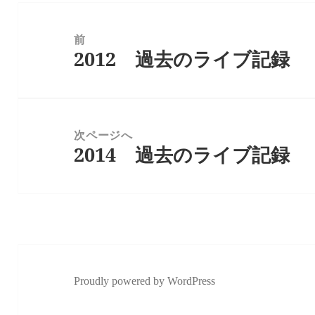
投
稿
前
ナ
2012 過去のライブ記録
前
ビ
の
ゲ
投
稿:
ー
シ
次ページへ
2014 過去のライブ記録
ョ
次
ン
の
投
稿:
Proudly powered by WordPress