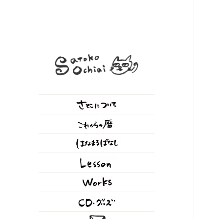
落合さとこ Official Web
シンガーソングライター / 作
Site
詞、作曲、歌唱、朗読、ナレー
ション