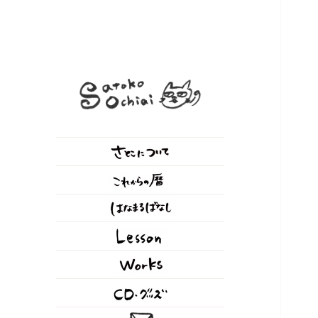
落合さとこ Official Web
シンガーソングライター / 作
Site
詞、作曲、歌唱、朗読、ナレー
ション