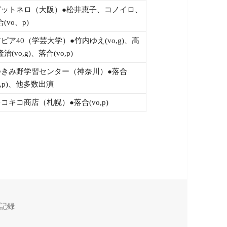
ガットネロ（大阪）●松井恵子、コノイロ、
(vo、p)
アピア40（学芸大学）●竹内ゆえ(vo,g)、高
治(vo,g)、落合(vo,p)
つきみ野学習センター（神奈川）●落合
o,p)、他多数出演
キコキコ商店（札幌）●落合(vo,p)
記録