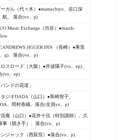
ブーガル（代々木）●mamechiyo、谷口深
、航、 落合(vo、p)
UO Music Exchange（渋谷）●marsh-
llow
T.ANDREWS JIGGER INN （長崎）●果里
o、g)、落合(vo、p)
クロスロード（大阪）●井波陽子(vo、ep)、
(vo、ep)
「バンドの花道」
スタジオDADA（山口）●島崎智子、
NOA、岡村香織、落合(全員vo、p)
芳流庵（山口）●花井十伍（特別講師）、久
検事（聴き手）、落合(vo、p)
サンジャック（西荻窪）●落合(vo、p)