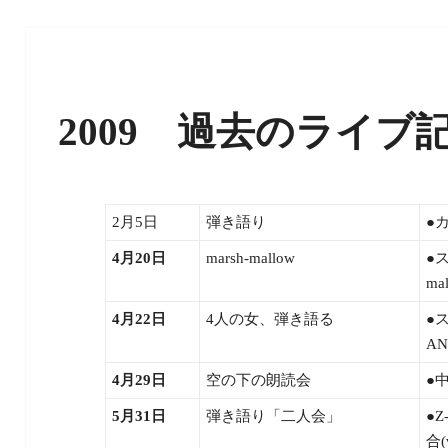
2009 過去のライブ
2月5日
弾き語り
●
4月20日
marsh-mallow
●
ma
4月22日
4人の女、弾き語る
●
A
4月29日
空の下の朗読会
●
5月31日
弾き語り「二人会」
●Z
合(