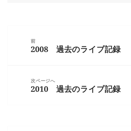
リ
ー
投
稿
前
ナ
2008 過去のライブ記録
前
ビ
の
ゲ
投
稿:
ー
シ
次ページへ
2010 過去のライブ記録
ョ
次
ン
の
投
稿: