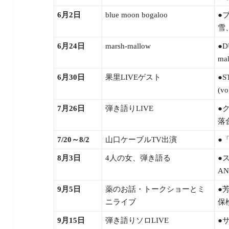
6月2日
blue moon bogaloo
●
雪
6月24日
marsh-mallow
●D
ma
6月30日
果里LIVEゲスト
●S
(v
7月26日
弾き語りLIVE
●
落合
7/20～8/2
山口ケーブルTV出演
●
8月3日
4人の女、弾き語る
●
A
9月5日
薬のお話・トークショーとミ
●
ニライブ
保
9月15日
弾き語りソロLIVE
●