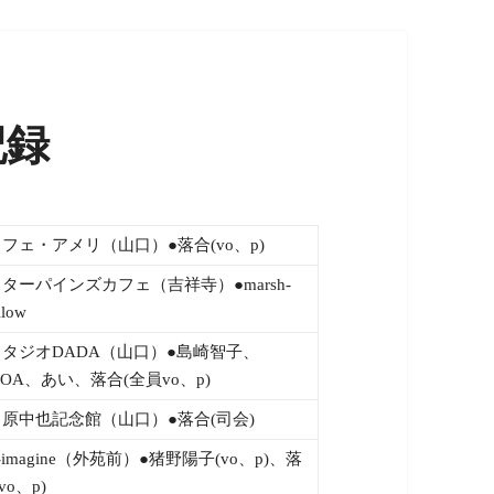
記録
カフェ・アメリ（山口）●落合(vo、p)
スターパインズカフェ（吉祥寺）●marsh-
llow
スタジオDADA（山口）●島崎智子、
NOA、あい、落合(全員vo、p)
中原中也記念館（山口）●落合(司会)
-imagine（外苑前）●猪野陽子(vo、p)、落
vo、p)