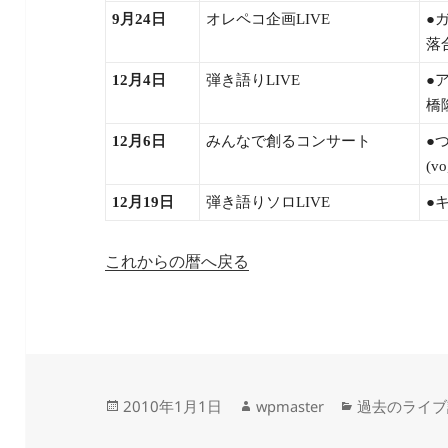
9月24日
オレペコ企画LIVE
●
落合
12月4日
弾き語りLIVE
●
橋隆
12月6日
みんなで創るコンサート
●
(v
12月19日
弾き語りソロLIVE
●
これからの暦へ戻る
投
作
カ
2010年1月1日
wpmaster
過去のライブ
稿
成
テ
日:
者
ゴ