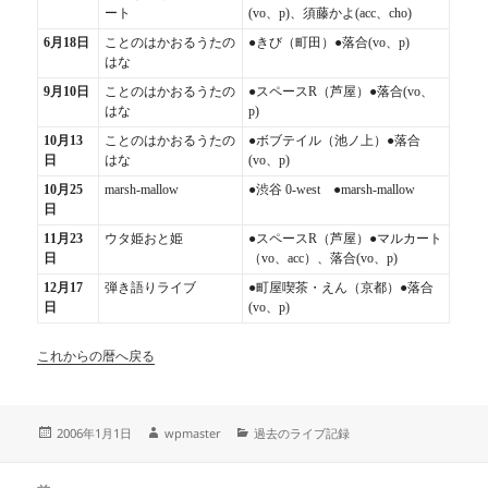
ート
(vo、p)、須藤かよ(acc、cho)
6月18日
ことのはかおるうたの
●きび（町田）●落合(vo、p)
はな
9月10日
ことのはかおるうたの
●スペースR（芦屋）●落合(vo、
はな
p)
10月13
ことのはかおるうたの
●ボブテイル（池ノ上）●落合
日
はな
(vo、p)
10月25
marsh-mallow
●渋谷 0-west ●marsh-mallow
日
11月23
ウタ姫おと姫
●スペースR（芦屋）●マルカート
日
（vo、acc）、落合(vo、p)
12月17
弾き語りライブ
●町屋喫茶・えん（京都）●落合
日
(vo、p)
これからの暦へ戻る
投
作
カ
2006年1月1日
wpmaster
過去のライブ記録
稿
成
テ
日:
者
ゴ
投
リ