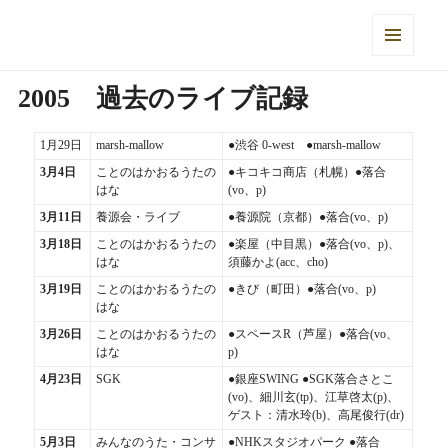
落合さとこ Official Web Site
メニュ
ーとウ
2005 過去のライブ記録
ィジェ
ット
1月29日
marsh-mallow
●渋谷 0-west ●marsh-mallow
3月4日
ことのはかおるうたの
●キコキコ商店（札幌）●落合
はな
(vo、p)
3月11日
養源会・ライブ
●養源院（京都）●落合(vo、p)
3月18日
ことのはかおるうたの
●楽屋（中目黒）●落合(vo、p)、
はな
須藤かよ(acc、cho)
3月19日
ことのはかおるうたの
●きび（町田）●落合(vo、p)
はな
3月26日
ことのはかおるうたの
●スペースR（芦屋）●落合(vo、
はな
p)
4月23日
SGK
●銀座SWING ●SGK落合さとこ
(vo)、細川玄(tp)、江草啓太(p)、
ゲスト：清水玲(b)、高尾俊行(dr)
5月3日
みんなのうた・コンサ
●NHKスタジオパーク ●落合