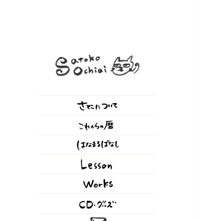
落合さとこ Official Web
シンガーソングライター / 作
Site
詞、作曲、歌唱、朗読、ナレー
ション