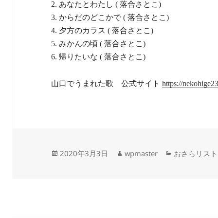
2. あなたとわたし ( 落合さとこ)
3. からだのどこかで ( 落合さとこ)
4. 夕方のカラス ( 落合さとこ)
5. みかんの頃 ( 落合さとこ)
6. 帰りたいな ( 落合さとこ)
山口でうまれた歌 公式サイト
https://nekohige2
投
作
カ
2020年3月3日
wpmaster
おさらリスト
稿
成
テ
日:
者
ゴ
リ
ー