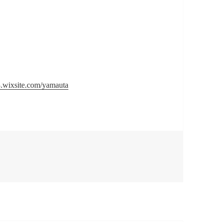
3.wixsite.com/yamauta